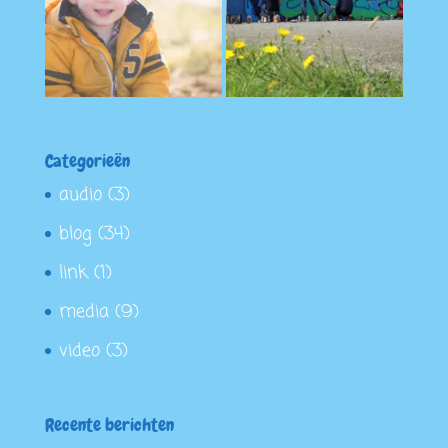
Categorieën
audio
(3)
blog
(34)
link
(1)
media
(9)
video
(3)
Recente berichten