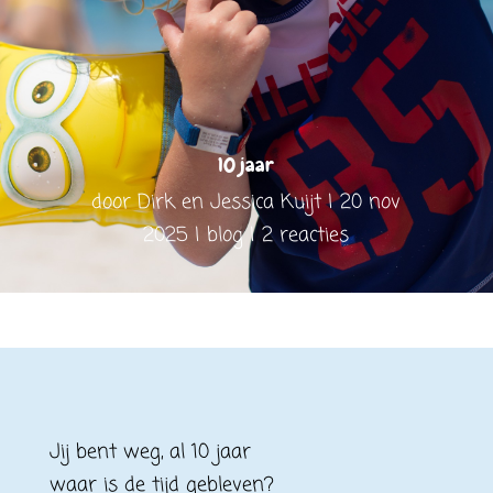
10 jaar
door
Dirk en Jessica Kuijt
20 nov
2025
blog
2 reacties
Jij bent weg, al 10 jaar
waar is de tijd gebleven?