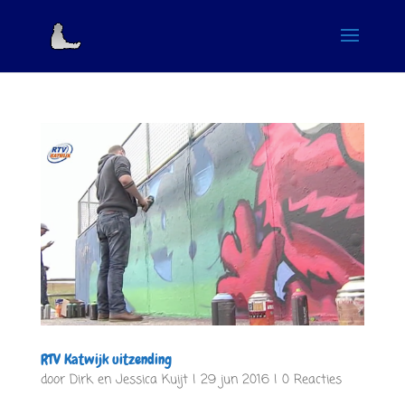
RTV Katwijk uitzending
door
Dirk en Jessica Kuijt
|
29 jun 2016
|
0 Reacties