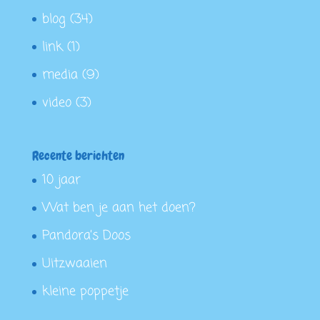
blog
(34)
link
(1)
media
(9)
video
(3)
Recente berichten
10 jaar
Wat ben je aan het doen?
Pandora’s Doos
Uitzwaaien
kleine poppetje