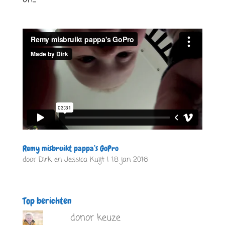
Remy misbruikt pappa’s GoPro
door
Dirk en Jessica Kuijt
|
18 jan 2016
Top berichten
donor keuze