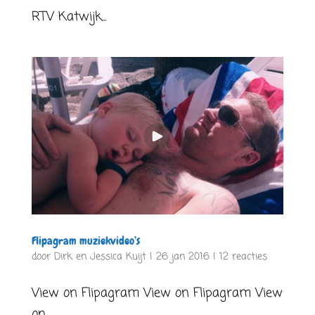
RTV Katwijk...
Flipagram muziekvideo’s
door
Dirk en Jessica Kuijt
|
26 jan 2016
|
12 reacties
View on Flipagram View on Flipagram View
on...