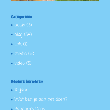
Categorieën
audio
(3)
blog
(34)
link
(1)
media
(9)
video
(3)
Recente berichten
10 jaar
Wat ben je aan het doen?
Pandora’s Doos