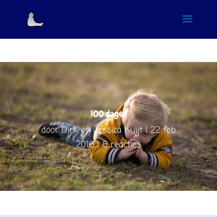
100 dagen
door
Dirk en Jessica Kuijt
22 feb
2016
8 reacties