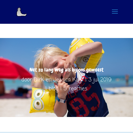
Net zo lang weg als bij ons geweest
door
Dirk en Jessica Kuijt
3 jul 2019
blog
5 reacties