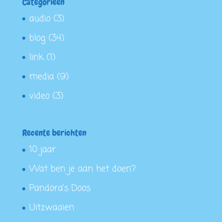
Categorieën
audio
(3)
blog
(34)
link
(1)
media
(9)
video
(3)
Recente berichten
10 jaar
Wat ben je aan het doen?
Pandora’s Doos
Uitzwaaien