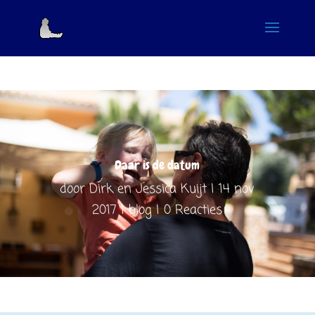
Daar is de datum
door
Dirk en Jessica Kuijt
14 nov
2017
blog
0 Reacties