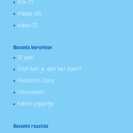
link
(1)
media
(9)
video
(3)
Recente berichten
10 jaar
Wat ben je aan het doen?
Pandora’s Doos
Uitzwaaien
kleine poppetje
Recente reacties